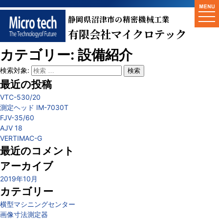
togg
静岡県沼津市の精密機械工業
navi
有限会社マイクロテック
カテゴリー:
設備紹介
検索対象:
検索
最近の投稿
VTC-530/20
測定ヘッド IM-7030T
FJV-35/60
AJV 18
VERTIMAC-G
最近のコメント
アーカイブ
2019年10月
カテゴリー
横型マシニングセンター
画像寸法測定器